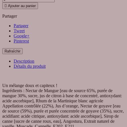

Ajouter au panier
Partager
Partager
Tweet
Google+
Pinterest
Description
Détails du produit
Un mélange doux et capiteux !
Ingrédients : Nectar de Mangue [eau de source 65%, purée de
mangue 30%, sucre, jus de citron à base de concentré, antioxydant:
acide ascorbique], Rhum de la Martinique blanc agricole
Appellation contrôlée (22%), Jus d’orange, Nectar de goyave [eau
de source (59%), purée et purée concentrée de goyave (35%), sucre,
acidifiant: acide citrique, antioxydant: acide ascorbique], Sirop de
canne [sucre de canne roux, eau], Angostura, Extrait naturel de
vanille, Muscade, Cannelle, E202, E211.