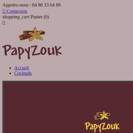
Appelez-nous :
04 86 33 64 89

Connexion
shopping_cart
Panier
(0)

Accueil
Cocktails
Accueil
Cocktails
PapyZouk Planteur Mangue 75cl